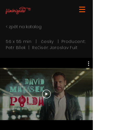
< zpět na katalog
56 x 55 min | česky | Producent:
Petr Bílek | Režisér: Jaroslav Fuit