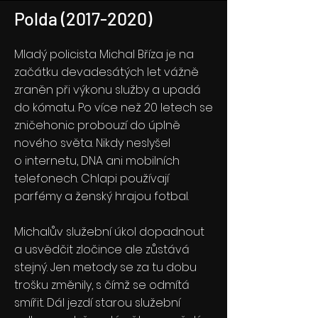
Polda
(2017-2020)
Mladý policista Michal Bříza je na
začátku devadesátých let vážně
zraněn při výkonu služby a upadá
do kómatu. Po více než 20 letech se
zničehonic probouzí do úplně
nového světa. Nikdy neslyšel
o internetu, DNA ani mobilních
telefonech. Chlapi používají
parfémy a ženský hrajou fotbal.
Michalův služební úkol dopadnout
a usvědčit zločince ale zůstává
stejný. Jen metody se za tu dobu
trošku změnily, s čímž se odmítá
smířit. Dál jezdí starou služební