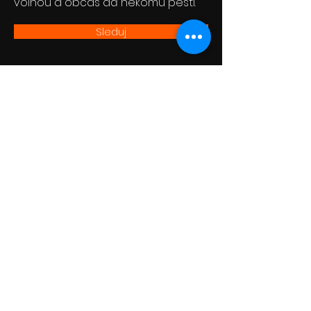
volhou a občas dá někomu pěstí.
Sleduj
© 2019 By FilmBrigade