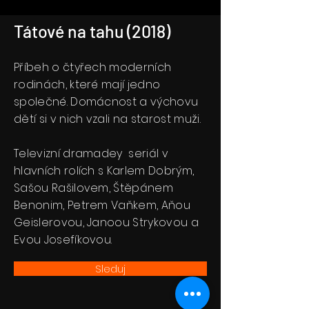
Tátové na tahu (2018)
Příbeh o čtyřech moderních
rodinách, které mají jedno
společné. Domácnost a výchovu
dětí si v nich vzali na starost muži.
Televizní dramadey seriál v
hlavních rolích s Karlem Dobrým,
Sašou Rašilovem, Štěpánem
Benonim, Petrem Vaňkem, Aňou
Geislerovou, Janoou Strykovou a
Evou Josefíkovou.
Sleduj