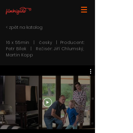
< zpět na katalog
16 x 55min | česky | Producent:
Petr Bílek | Režisér: Jiří Chlumský,
Martin Kopp